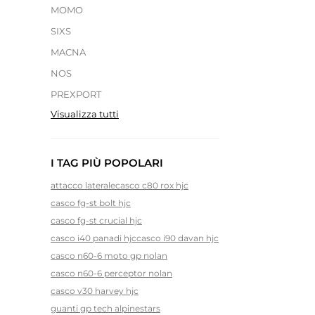
MOMO
SIXS
MACNA
NOS
PREXPORT
Visualizza tutti
I TAG PIÙ POPOLARI
attacco laterale
casco c80 rox hjc
casco fg-st bolt hjc
casco fg-st crucial hjc
casco i40 panadi hjc
casco i90 davan hjc
casco n60-6 moto gp nolan
casco n60-6 perceptor nolan
casco v30 harvey hjc
guanti gp tech alpinestars