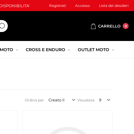
ISPONIBILITA'
Registrati
Accesso
Lista dei desideri
CARRELLO
0
 MOTO
CROSS E ENDURO
OUTLET MOTO
Ordina per
Visualizza