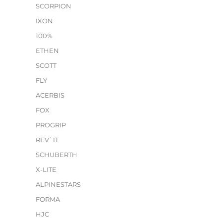
SCORPION
IXON
100%
ETHEN
SCOTT
FLY
ACERBIS
FOX
PROGRIP
REV`IT
SCHUBERTH
X-LITE
ALPINESTARS
FORMA
HJC