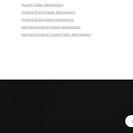
guanti radar alpinestars
maglia fluid chaser alpinestars
maglia fluid speed alpinestars
pantalone racer braap alpinestars
pantalone racer supermatic alpinestars