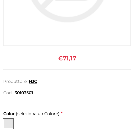
€71,17
Produttore:
HJC
Cod.:
30103501
*
Color
(seleziona un Colore)