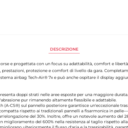
DESCRIZIONE
orse e progettata con un focus su adattabilità, comfort e libertà
a, prestazioni, protezione e comfort di livello da gara. Complet
sistema airbag Tech-Air® 7x e può anche ospitare il display aggiun
 presenta doppi strati nelle aree esposte per una maggiore durata.
'abrasione pur rimanendo altamente flessibile e adattabile.
 (A-CS®) sul pannello posteriore garantisce un'eccezionale trasp
ompatta rispetto ai tradizionali pannelli a fisarmonica in pelle
n'elongazione del 30%. Inoltre, offre un notevole aumento del 28
n miglioramento del 600% nella resistenza al taglio rispetto alla 
migliorano ulteriormente il flusso d'aria e la traspirabilità, gara