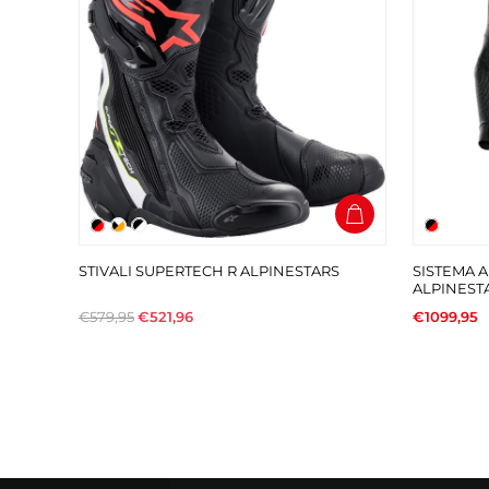
STIVALI SUPERTECH R ALPINESTARS
SISTEMA A
ALPINEST
€579,95
€521,96
€1099,95