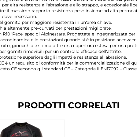
 per alta resistenza all'abrasione e allo strappo, e eccezionale l
e il massimo rapporto resistenza-peso insieme ad alta permeabilit
i dove necessario.
 del gomito per maggiore resistenza in un'area chiave.
chia altamente pre-curvati per prestazioni migliorate.
R10 'Race' spec di Alpinestars. Progettata e ingegnerizzata per
'aerodinamica e le prestazioni quando si è in posizione accovacci
ito, ginocchio e stinco offre una copertura estesa per una prot
er gomiti rimovibili per un controllo efficace dell'attrito.
otezione superiore dagli impatti e resistenza all'abrasione.
E è un requisito di conformità per la commercializzazione di que
to CE secondo gli standard CE – Categoria II EN17092 – Classe
PRODOTTI CORRELATI