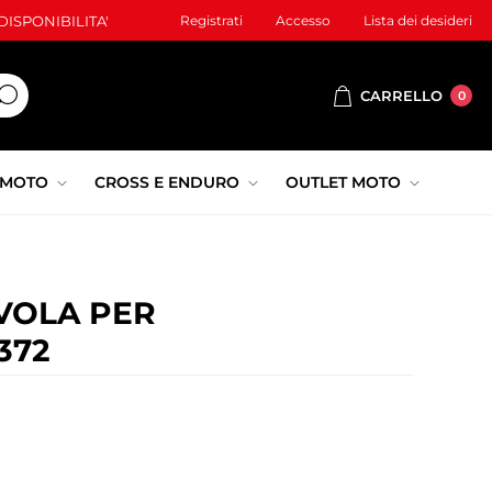
ISPONIBILITA'
Registrati
Accesso
Lista dei desideri
CARRELLO
0
 MOTO
CROSS E ENDURO
OUTLET MOTO
VOLA PER
372