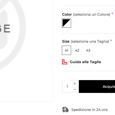
*
Color
(seleziona un Colore)
*
Size
(seleziona una Taglia)
41
42
43
Guida alle Taglie
Acquis
Spedizione in 24 ore