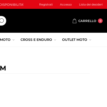
ISPONIBILITA'
Registrati
Accesso
Lista dei desideri
CARRELLO
0
 MOTO
CROSS E ENDURO
OUTLET MOTO
AM