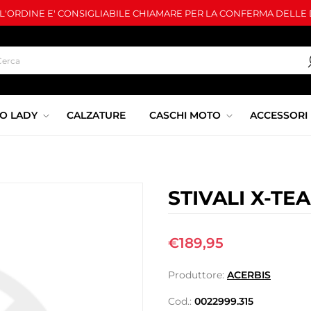
LL'ORDINE E' CONSIGLIABILE CHIAMARE PER LA CONFERMA DELLE D
O LADY
CALZATURE
CASCHI MOTO
ACCESSORI
STIVALI X-TE
€189,95
Produttore:
ACERBIS
Cod.:
0022999.315