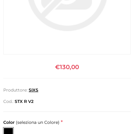
€130,00
Produttore:
SIXS
Cod.:
STX R V2
*
Color
(seleziona un Colore)