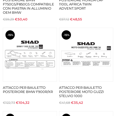
F750GS/F850GS COMPATIBILE
1100L AFRICA TWIN
CON PIASTRA IN ALLUMINIO
ADVENT.SPORT
OEM BMW
€59,29
€50,40
€57,12
€48,55
-15%
-15%
ATTACCO PER BAULETTO
ATTACCO PER BAULETTO
POSTERIORE BMW F900R/XR
POSTERIORE MOTO GUZZI
STELVIO 1000
€122,73
€104,32
€41,68
€35,42