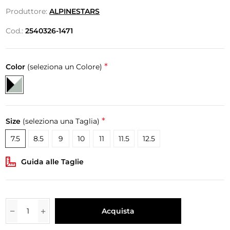
Produttore:
ALPINESTARS
Cod.:
2540326-1471
*
Color
(seleziona un Colore)
*
Size
(seleziona una Taglia)
7.5
8.5
9
10
11
11.5
12.5
Guida alle Taglie
Acquista