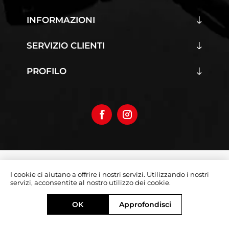
INFORMAZIONI
SERVIZIO CLIENTI
PROFILO
Copyright © 2026 Iumoto S.r.l.
I cookie ci aiutano a offrire i nostri servizi. Utilizzando i nostri
Partita Iva 03019070642
servizi, acconsentite al nostro utilizzo dei cookie.
Designed by
e-direct.it
OK
Approfondisci
Powered by
nopCommerce