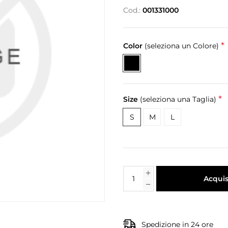
Cod.:
001331000
*
Color
(seleziona un Colore)
*
Size
(seleziona una Taglia)
S
M
L
Acquis
Spedizione in 24 ore