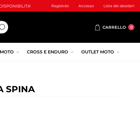
ISPONIBILITA'
Registrati
Accesso
Lista dei desideri
CARRELLO
0
 MOTO
CROSS E ENDURO
OUTLET MOTO
 SPINA