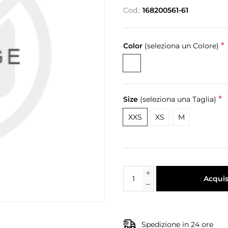
Cod.:
168200561-61
*
Color
(seleziona un Colore)
*
Size
(seleziona una Taglia)
XXS
XS
M
Acquis
Spedizione in 24 ore