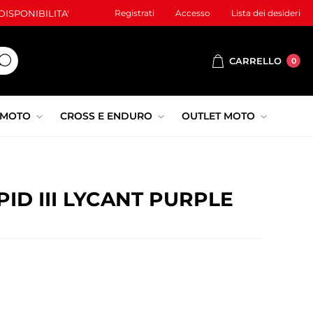
ISPONIBILITA'
Registrati
Accesso
Lista dei desideri
CARRELLO
0
 MOTO
CROSS E ENDURO
OUTLET MOTO
PID III LYCANT PURPLE