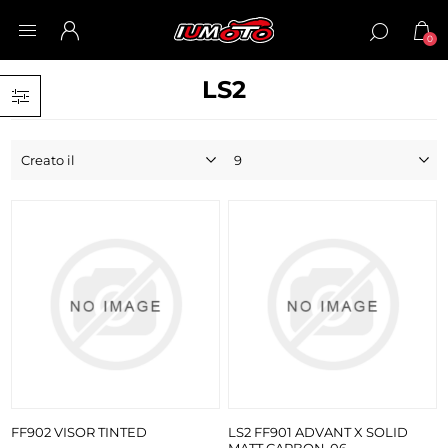
0
LS2
FF902 VISOR TINTED
LS2 FF901 ADVANT X SOLID
MATT CARBON-06