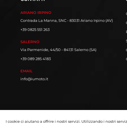
ARIANO IRPINO
Contrada La Manna, SNC - 83031 Ariano Irpino (AV)
+39 0825 551 263
SALERNO
Via Parmenide, 44/50 - 84131 Salerno (SA)
+39 089 285 4183
EMAIL
info@iumoto.it
I cookie ci aiutano a offrire i nostri servizi. Utilizzando i nostri serv
Copyright © 2026 Iumoto S.r.l.
Partita Iva 03019070642