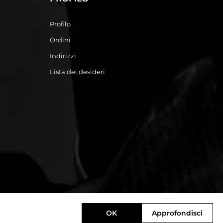
Profilo
Ordini
Indirizzi
Lista dei desideri
OK
Approfondisci
Designed by
e-direct.it
Powered by
nopCommerce