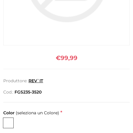
€99,99
Produttore:
REV`IT
Cod.:
FGS235-3520
*
Color
(seleziona un Colore)