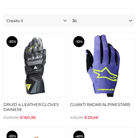
-30%
-10%
DRUID 4 LEATHER GLOVES
GUANTI RADAR ALPINESTARS
DAINESE
€229,95
€160,96
€32,95
€29,66
-30%
-40%