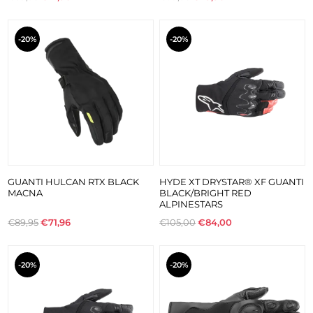
-20%
-20%
GUANTI HULCAN RTX BLACK
HYDE XT DRYSTAR® XF GUANTI
MACNA
BLACK/BRIGHT RED
ALPINESTARS
€89,95
€71,96
€105,00
€84,00
-20%
-20%