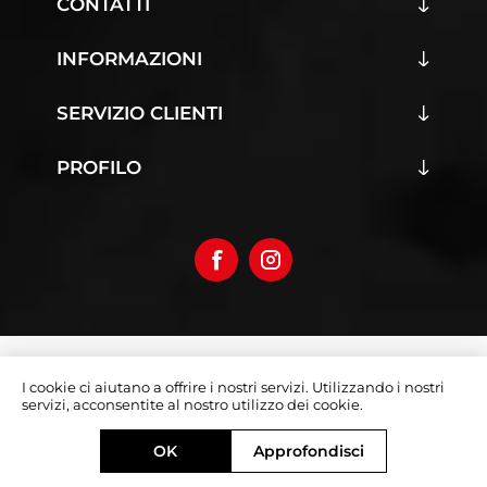
CONTATTI
INFORMAZIONI
SERVIZIO CLIENTI
PROFILO
Copyright © 2026 Iumoto S.r.l.
I cookie ci aiutano a offrire i nostri servizi. Utilizzando i nostri
Partita Iva 03019070642
servizi, acconsentite al nostro utilizzo dei cookie.
Designed by
e-direct.it
OK
Approfondisci
Powered by
nopCommerce