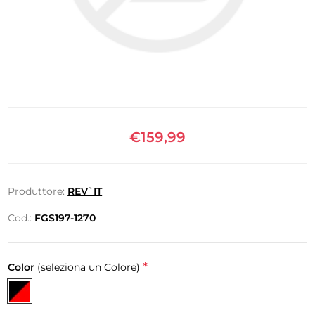
€159,99
Produttore:
REV`IT
Cod.:
FGS197-1270
*
Color
(seleziona un Colore)