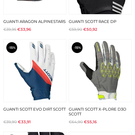
GUANTI ARAGON ALPINESTARS
GUANTI SCOTT RACE DP
€39,95
€33,96
€59,90
€50,92
-15%
-15%
GUANTI SCOTT EVO DIRT SCOTT
GUANTI SCOTT X-PLORE D3O
SCOTT
€39,90
€33,91
€64,90
€55,16