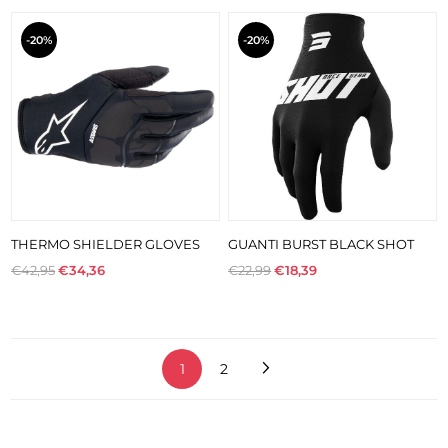
-20%
-20%
THERMO SHIELDER GLOVES
GUANTI BURST BLACK SHOT
€42,95
€34,36
€22,99
€18,39
1
2