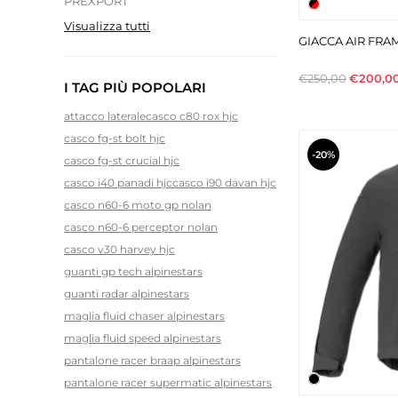
PREXPORT
Visualizza tutti
GIACCA AIR FRA
€250,00
€200,0
I TAG PIÙ POPOLARI
attacco laterale
casco c80 rox hjc
casco fg-st bolt hjc
-20%
casco fg-st crucial hjc
casco i40 panadi hjc
casco i90 davan hjc
casco n60-6 moto gp nolan
casco n60-6 perceptor nolan
casco v30 harvey hjc
guanti gp tech alpinestars
guanti radar alpinestars
maglia fluid chaser alpinestars
maglia fluid speed alpinestars
pantalone racer braap alpinestars
pantalone racer supermatic alpinestars