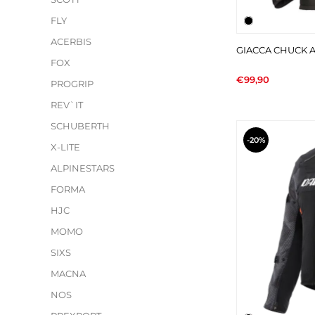
FLY
ACERBIS
GIACCA CHUCK 
FOX
€99,90
PROGRIP
REV`IT
SCHUBERTH
-20%
X-LITE
ALPINESTARS
FORMA
HJC
MOMO
SIXS
MACNA
NOS