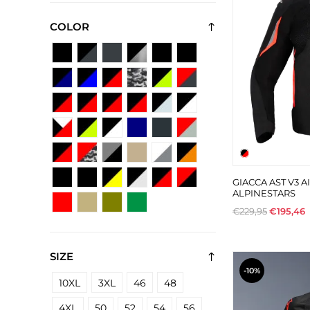
COLOR
GIACCA AST V3 
ALPINESTARS
€229,95
€195,46
SIZE
-10%
10XL
3XL
46
48
4XL
50
52
54
56