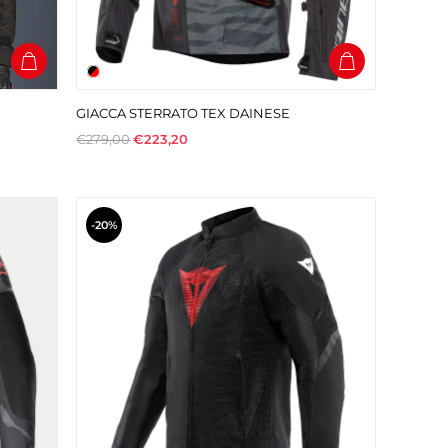
GIACCA STERRATO TEX DAINESE
€279,00
€223,20
-20%