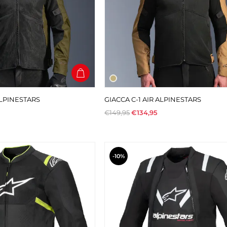
ALPINESTARS
GIACCA C-1 AIR ALPINESTARS
€149,95
€134,95
-10%