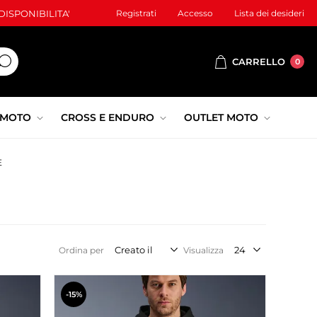
ISPONIBILITA'
Registrati
Accesso
Lista dei desideri
CARRELLO
0
 MOTO
CROSS E ENDURO
OUTLET MOTO
E
Ordina per
Visualizza
-15%