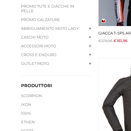
PROMO TUTE E GIACCHE IN
PELLE
PROMO CALZATURE
ABBIGLIAMENTO MOTO LADY
GIACCA T-SPS AI
CASCHI MOTO
€179,95
€161,96
ACCESSORI MOTO
CROSS E ENDURO
OUTLET MOTO
PRODUTTORI
SCORPION
IXON
100%
ETHEN
SCOTT