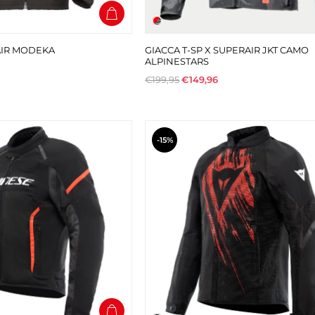
AIR MODEKA
GIACCA T-SP X SUPERAIR JKT CAMO
ALPINESTARS
€199,95
€149,96
-15%