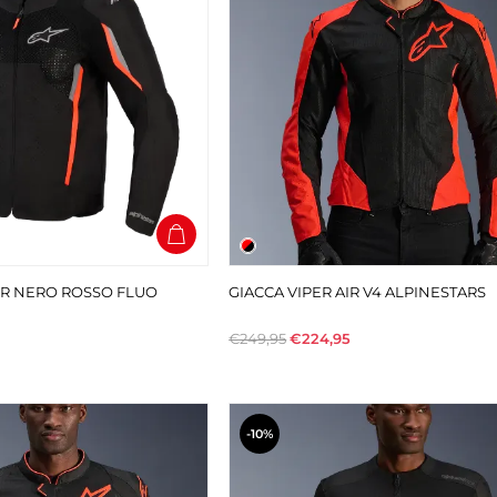
AIR NERO ROSSO FLUO
GIACCA VIPER AIR V4 ALPINESTARS
€249,95
€224,95
-10%