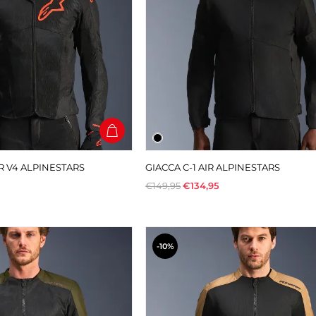
IR V4 ALPINESTARS
GIACCA C-1 AIR ALPINESTARS
€149,95
€134,95
-10%