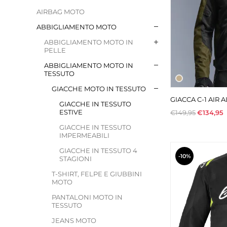
AIRBAG MOTO
ABBIGLIAMENTO MOTO
ABBIGLIAMENTO MOTO IN
PELLE
ABBIGLIAMENTO MOTO IN
TESSUTO
GIACCHE MOTO IN TESSUTO
GIACCA C-1 AIR 
GIACCHE IN TESSUTO
ESTIVE
€149,95
€134,95
GIACCHE IN TESSUTO
IMPERMEABILI
GIACCHE IN TESSUTO 4
-10%
STAGIONI
T-SHIRT, FELPE E GIUBBINI
MOTO
PANTALONI MOTO IN
TESSUTO
JEANS MOTO