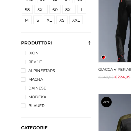
58
5XL
60
8XL
L
M
S
XL
XS
XXL
PRODUTTORI
IXON
REV`IT
GIACCA VIPER A
ALPINESTARS
€249,95
€224,95
MACNA
DAINESE
MODEKA
-10%
BLAUER
CATEGORIE