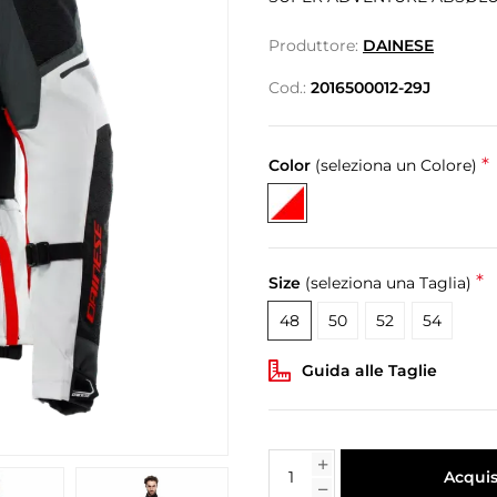
Produttore:
DAINESE
Cod.:
2016500012-29J
*
Color
(seleziona un Colore)
*
Size
(seleziona una Taglia)
48
50
52
54
Guida alle Taglie
Acquis