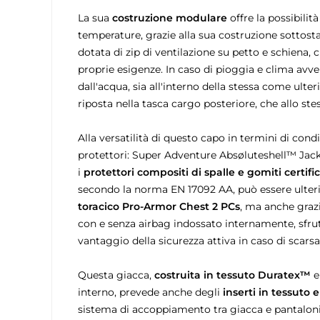
La sua
costruzione modulare
offre la possibilità
temperature, grazie alla sua costruzione sottost
dotata di zip di ventilazione su petto e schiena, 
proprie esigenze. In caso di pioggia e clima avve
dall'acqua, sia all'interno della stessa come ul
riposta nella tasca cargo posteriore, che allo st
Alla versatilità di questo capo in termini di con
protettori: Super Adventure Absøluteshell™ Jacke
i
protettori compositi di spalle e gomiti certific
secondo la norma EN 17092 AA, può essere ulteri
toracico Pro-Armor Chest 2 PCs
, ma anche graz
con e senza airbag indossato internamente, sfrutta
vantaggio della sicurezza attiva in caso di scarsa v
Questa giacca,
costruita in tessuto Duratex™
e
interno, prevede anche degli
inserti in tessuto e
sistema di accoppiamento tra giacca e pantaloni