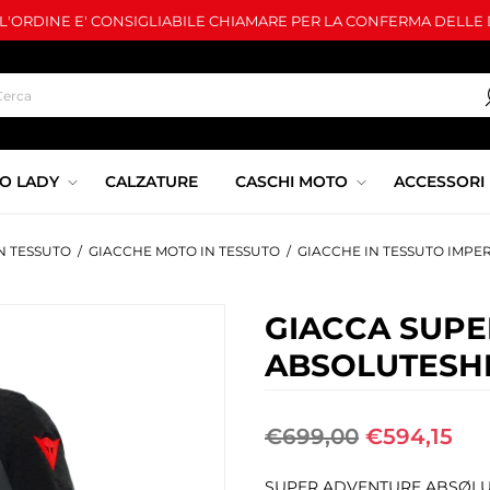
LL'ORDINE E' CONSIGLIABILE CHIAMARE PER LA CONFERMA DELLE D
O LADY
CALZATURE
CASCHI MOTO
ACCESSORI
N TESSUTO
/
GIACCHE MOTO IN TESSUTO
/
GIACCHE IN TESSUTO IMPE
GIACCA SUP
ABSOLUTESHE
€699,00
€594,15
SUPER ADVENTURE ABSØLU