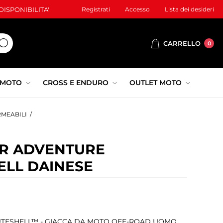
ISPONIBILITA'
Registrati
Accesso
Lista dei desideri
CARRELLO
0
 MOTO
CROSS E ENDURO
OUTLET MOTO
RMEABILI
/
ER ADVENTURE
LL DAINESE
TESHELL™ - GIACCA DA MOTO OFF-ROAD UOMO