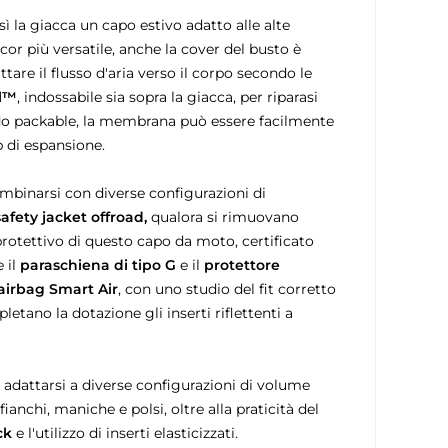
ì la giacca un capo estivo adatto alle alte
ncor più versatile, anche la cover del busto è
tare il flusso d'aria verso il corpo secondo le
ll™
, indossabile sia sopra la giacca, per riparasi
endo packable, la membrana può essere facilmente
p di espansione.
combinarsi con diverse configurazioni di
afety jacket offroad,
qualora si rimuovano
 protettivo di questo capo da moto, certificato
 il
paraschiena di tipo G
e il
protettore
 airbag Smart Air
, con uno studio del fit corretto
etano la dotazione gli inserti riflettenti a
 adattarsi a diverse configurazioni di volume
fianchi, maniche e polsi, oltre alla praticità del
ck
e l'utilizzo di inserti elasticizzati.