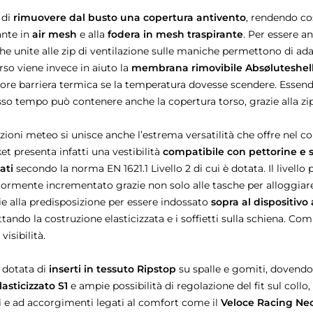
 di
rimuovere dal busto una copertura antivento
, rendendo cos
ante in
air mesh
e alla
fodera in mesh traspirante
. Per essere a
che unite alle zip di ventilazione sulle maniche permettono di adat
rso viene invece in aiuto la
membrana rimovibile Absøluteshe
teriore barriera termica se la temperatura dovesse scendere. Ess
esso tempo può contenere anche la copertura torso, grazie alla zi
dizioni meteo si unisce anche l’estrema versatilità che offre nel 
t presenta infatti una vestibilità
compatibile con pettorine e s
ati
secondo la norma EN 1621.1 Livello 2 di cui è dotata. Il livello
ormente incrementato grazie non solo alle tasche per alloggiare
ie alla predisposizione per essere indossato
sopra al dispositivo
ndo la costruzione elasticizzata e i soffietti sulla schiena. Compl
isibilità.
 dotata di
inserti in tessuto Ripstop
su spalle e gomiti, dovendo
lasticizzato S1
e ampie possibilità di regolazione del fit sul collo, 
 e ad accorgimenti legati al comfort come il
Veloce Racing Ne