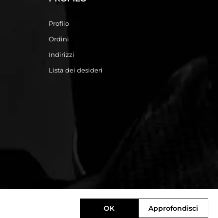
Profilo
Ordini
Indirizzi
Lista dei desideri
OK
Approfondisci
Designed by
e-direct.it
Powered by
nopCommerce