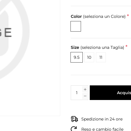
*
Color
(seleziona un Colore)
*
Size
(seleziona una Taglia)
9.5
10
11
Acquis
Spedizione in 24 ore
Reso e cambio facile