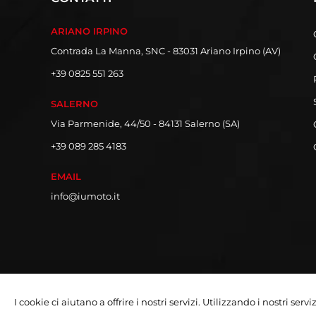
ARIANO IRPINO
Contrada La Manna, SNC - 83031 Ariano Irpino (AV)
+39 0825 551 263
SALERNO
Via Parmenide, 44/50 - 84131 Salerno (SA)
+39 089 285 4183
EMAIL
info@iumoto.it
I cookie ci aiutano a offrire i nostri servizi. Utilizzando i nostri serv
Copyright © 2026 Iumoto S.r.l.
Partita Iva 03019070642