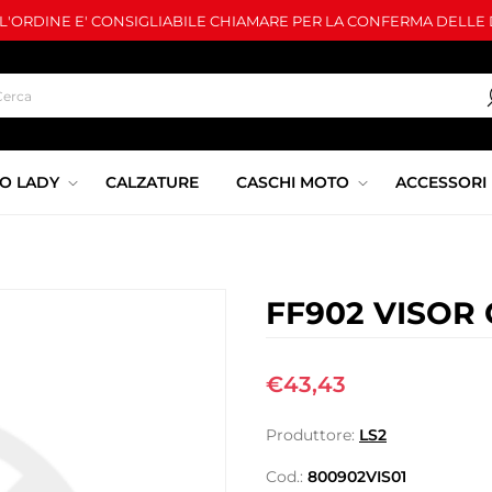
LL'ORDINE E' CONSIGLIABILE CHIAMARE PER LA CONFERMA DELLE D
O LADY
CALZATURE
CASCHI MOTO
ACCESSORI
FF902 VISOR
€43,43
Produttore:
LS2
Cod.:
800902VIS01