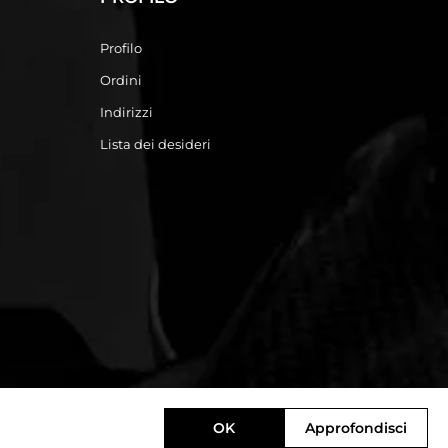
Profilo
Ordini
Indirizzi
Lista dei desideri
OK
Approfondisci
Designed by
e-direct.it
Powered by
nopCommerce