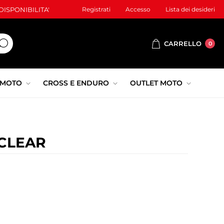
ISPONIBILITA'
Registrati
Accesso
Lista dei desideri
CARRELLO
0
 MOTO
CROSS E ENDURO
OUTLET MOTO
 CLEAR