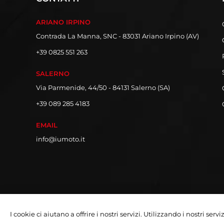
ARIANO IRPINO
Contrada La Manna, SNC - 83031 Ariano Irpino (AV)
+39 0825 551 263
SALERNO
Via Parmenide, 44/50 - 84131 Salerno (SA)
+39 089 285 4183
EMAIL
info@iumoto.it
I cookie ci aiutano a offrire i nostri servizi. Utilizzando i nostri serv
Copyright © 2026 Iumoto S.r.l.
Partita Iva 03019070642