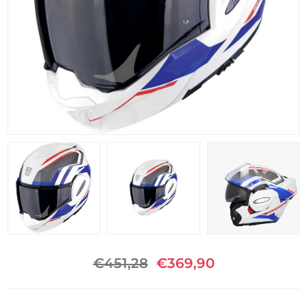
€451,28
€369,90