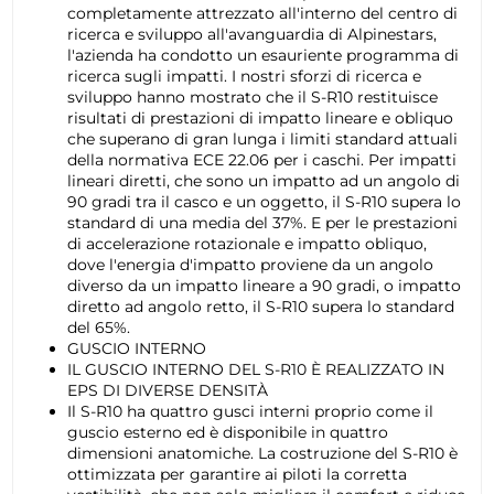
completamente attrezzato all'interno del centro di
ricerca e sviluppo all'avanguardia di Alpinestars,
l'azienda ha condotto un esauriente programma di
ricerca sugli impatti. I nostri sforzi di ricerca e
sviluppo hanno mostrato che il S-R10 restituisce
risultati di prestazioni di impatto lineare e obliquo
che superano di gran lunga i limiti standard attuali
della normativa ECE 22.06 per i caschi. Per impatti
lineari diretti, che sono un impatto ad un angolo di
90 gradi tra il casco e un oggetto, il S-R10 supera lo
standard di una media del 37%. E per le prestazioni
di accelerazione rotazionale e impatto obliquo,
dove l'energia d'impatto proviene da un angolo
diverso da un impatto lineare a 90 gradi, o impatto
diretto ad angolo retto, il S-R10 supera lo standard
del 65%.
GUSCIO INTERNO
IL GUSCIO INTERNO DEL S-R10 È REALIZZATO IN
EPS DI DIVERSE DENSITÀ
Il S-R10 ha quattro gusci interni proprio come il
guscio esterno ed è disponibile in quattro
dimensioni anatomiche. La costruzione del S-R10 è
ottimizzata per garantire ai piloti la corretta