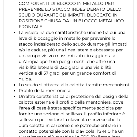
COMPONENTI DI BLOCCO IN METALLO PER
PREVENIRE LO STACCO INDESIDERATO DELLO
SCUDO DURANTE GLI IMPATTI, BLOCCATO IN
POSIZIONE CHIUSA DA UN BLOCCO METALLICO
FRONTALE
La visiera ha due caratteristiche uniche tra cui una
leva di bloccaggio in metallo per prevenire lo
stacco indesiderato dello scudo durante gli impatti
e/o le cadute, più una linea laterale abbassata per
un campo visivo massimizzato, in aggiunta a
un'ampia apertura per gli occhi che offre una
visibilità laterale di 220 gradi e una visibilità
verticale di 57 gradi per un grande comfort di
guida.
Lo scudo si attacca alla calotta tramite meccanismi
Profilo della mentoniera
Un'altra caratteristica di protezione del design della
calotta esterna è il profilo della mentoniera, dove
l'area di base è stata specificamente scolpita per
fornire una sezione di sollievo. Il profilo inferiore è
sollevato per evitare la clavicola e, invece che la
dura calotta in carbonio che potrebbe entrare in
contatto potenziale con la clavicola, l'S-R10 ha un
rivestimento più morbido in EPP (Polipropilene