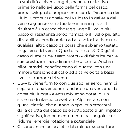
la stabilità a diversi angoli, erano un obiettivo
primario nello sviluppo della forma del casco,
prima sviluppato ampiamente con la Dinamica dei
Fluidi Computazionale, poi validato in galleria del
vento a grandezza naturale e infine in pista. Il
risultato è un casco che raggiunge il livello più
basso di resistenza aerodinamica, e il livello più alto
di stabilità aerodinamica ad alta velocità rispetto a
qualsiasi altro casco da corsa che abbiamo testato
in galleria del vento. Questo ha reso l'S-R10 già il
casco di scelta dei team MotoGP di fabbrica per le
sue prestazioni aerodinamiche di punta. Anche i
piloti stradali beneficeranno di questo, con una
minore tensione sul collo ad alta velocità e bassi
livelli di rumore del vento.
L'S-R10 viene fornito con due spoiler aerodinamici
separati - una versione standard e una versione da
corsa più lunga - e entrambi sono dotati di un
sistema di rilascio brevettato Alpinestars, con
giunti elastici che aiutano lo spoiler a staccarsi
dalla calotta del casco se è sottoposto a un impatto
significativo, indipendentemente dall'angolo, per
ridurre l'energia rotazionale potenziale.
Ci sono anche delle alette laterali per supportare