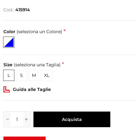
Cod.:
415914
*
Color
(seleziona un Colore)
*
Size
(seleziona una Taglia)
L
S
M
XL
Guida alle Taglie
Acquista