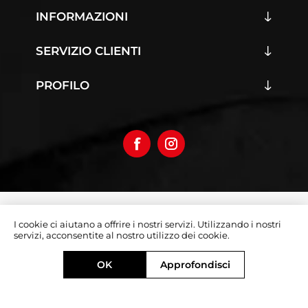
INFORMAZIONI
SERVIZIO CLIENTI
PROFILO
Copyright © 2026 Iumoto S.r.l.
I cookie ci aiutano a offrire i nostri servizi. Utilizzando i nostri
Partita Iva 03019070642
servizi, acconsentite al nostro utilizzo dei cookie.
Designed by
e-direct.it
OK
Approfondisci
Powered by
nopCommerce