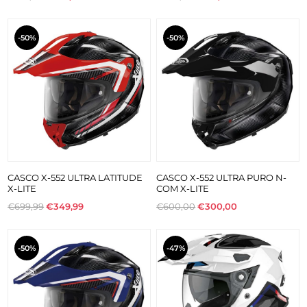
-50%
-50%
CASCO X-552 ULTRA LATITUDE
CASCO X-552 ULTRA PURO N-
X-LITE
COM X-LITE
€699,99
€349,99
€600,00
€300,00
-50%
-47%