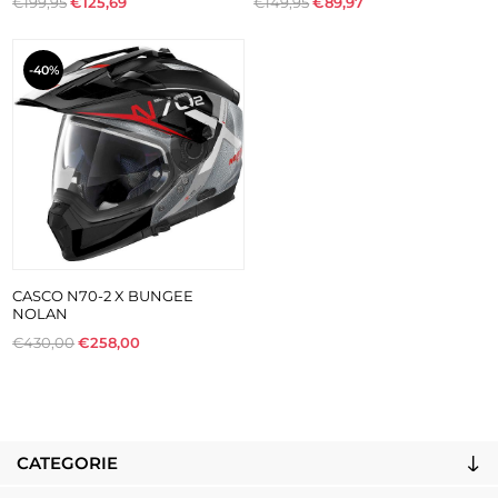
€199,95
€125,69
€149,95
€89,97
-40%
CASCO N70-2 X BUNGEE
NOLAN
€430,00
€258,00
CATEGORIE