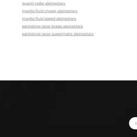
guanti radar alpinestars
maglia fluid chaser alpinestars
maglia fluid speed alpinestars
pantalone racer braap alpinestars
pantalone racer supermatic alpinestars