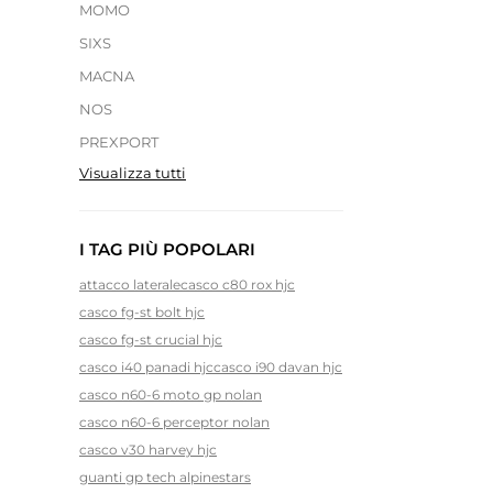
MOMO
SIXS
MACNA
NOS
PREXPORT
Visualizza tutti
I TAG PIÙ POPOLARI
attacco laterale
casco c80 rox hjc
casco fg-st bolt hjc
casco fg-st crucial hjc
casco i40 panadi hjc
casco i90 davan hjc
casco n60-6 moto gp nolan
casco n60-6 perceptor nolan
casco v30 harvey hjc
guanti gp tech alpinestars