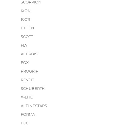
SCORPION
IXON
100%
ETHEN
SCOTT
FLY
ACERBIS
FOX
PROGRIP
REV`IT
SCHUBERTH
X-LITE
ALPINESTARS
FORMA
HJC