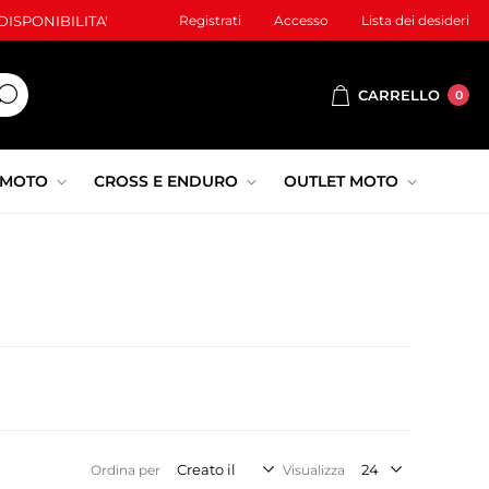
ISPONIBILITA'
Registrati
Accesso
Lista dei desideri
CARRELLO
0
 MOTO
CROSS E ENDURO
OUTLET MOTO
Ordina per
Visualizza