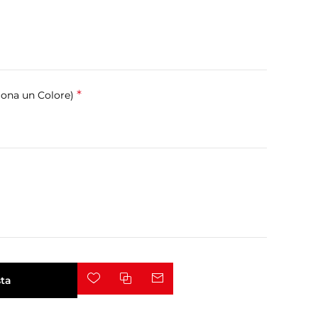
*
iona un Colore)
ta