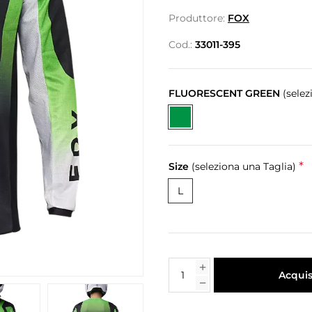
Produttore:
FOX
Cod.:
33011-395
FLUORESCENT GREEN
(selez
*
Size
(seleziona una Taglia)
L
Acquis