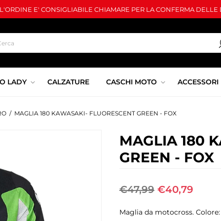
LL'ORDINE E' CONSIGLIABILE CHIAMARE PER LA CONFERMA DELLE D
O LADY
CALZATURE
CASCHI MOTO
ACCESSORI
RO
/
MAGLIA 180 KAWASAKI- FLUORESCENT GREEN - FOX
MAGLIA 180 
GREEN - FOX
€47,99
€40,79
Maglia da motocross. Colore: