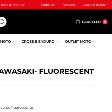
ISPONIBILITA'
Registrati
Accesso
Lista dei desideri
CARRELLO
0
 MOTO
CROSS E ENDURO
OUTLET MOTO
KAWASAKI- FLUORESCENT
 verde fluorescente